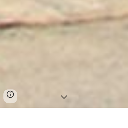
Ket Sat Ngan Hang
-
Safes Box Company
-
Két Sắt Thông Minh