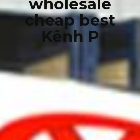
wholesale
cheap best
Kênh P