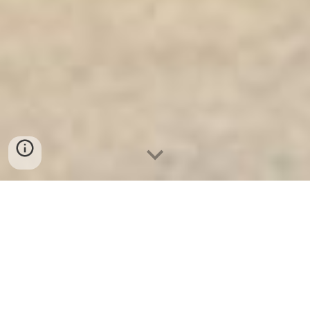
Ket Ngan Hang
-
Safes
-
LIBERTY Safe
Hotel Safe Munich Germany factory and suppliers
wholesale cheap best Kênh Phân Phối Két Sắt Quận
Kiến An từ nhà máy sản xuất