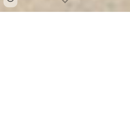
Ket Sat Ngan Hang
-
Safes Box Company
-
Két Sắt Thông Minh
LIBERTY Safe LB68 Pro
Key Safe Lock Box Duisburg Germany Cửa hàng bán Két
Sắt Thị xã Sơn Tây