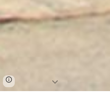
Ket Sat Ngan Hang
-
Luxury Safes Box
-
Két Sắt Thông Minh