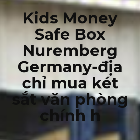
Kids Money
Safe Box
Nuremberg
Germany-địa
chỉ mua két
sắt văn phòng
chính h