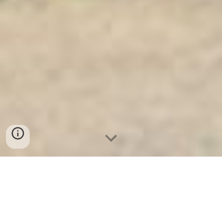
Ket Sat Ngan Hang
-
Premium Safe
Box
-
Két Sắt Thông Minh LIBERTY
Safe LB50 Pro