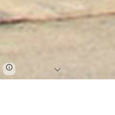
Két Sắt Ngân Hàng
-
Depository Safes
-
Két Sắt Thông Minh
LIBERTY Safes
Safe Box With Secure Cable Hamburg
Germany - tư vấn chọn mua két sắt sang