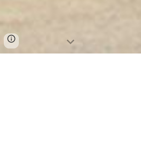
Két Sắt Ngân Hàng
-
Depository Safes
-
Két Sắt Thông Minh
LIBERTY Safes
Drawer Hidden Safe Box Munich Germany -
Đại lý cửa thép an toàn chính hãng cao cấp
Schubladenversteckter Safe in München,
Deutschland