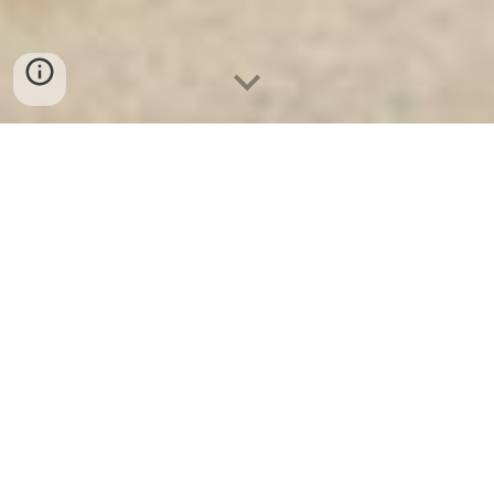
Ket Sat Ngan Hang
-
Luxury Home Safes
-
Két Sắt Thông Minh
LIBERTY Safe
Steel Locker Germany Factory Direct Fast Shipping Địa chỉ mua
Két Sắt Quận Tân Bình