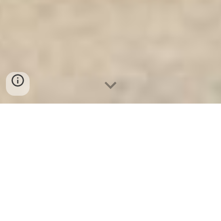
Ket Sat An Toan
-
Big Safe
-
LIBERTY Safe
-
Ket Sat Viet
Tiep
-
Ket Sat Ngan Hang
Home Safes Munich Germany Suppliers and Exporters
Tìm Đại Lý Độc Quyền Két Sắt Yên Bái từ nhà máy sản
xuất