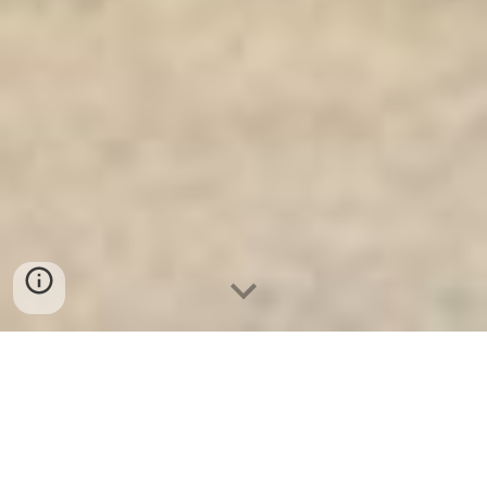
Ket Sat Ngan Hang
-
Safe
-
Két Sắt
Thông Minh LIBERTY Safe
Luxury Safes Hamburg Germany