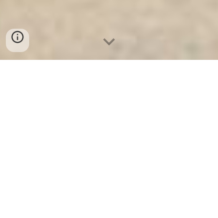
Ket Sat An Toan
-
Big Safe
-
LIBERTY Safe
-
Ket Sat Viet
Tiep
-
Ket Sat Ngan Hang
Laptop Safe Munich Germany Manufacturers Suppliers
Danh Sách Cửa Hàng Bán Cửa Kho Tiền Ngân Hàng giá
tốt chính hãng