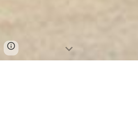
Ket Sat Ngan Hang
-
Safes Box Company
-
Két Sắt Thông Minh
LIBERTY Safe LB68 Pro
Box Safe Fireproof Wuppertal Germany Cách Mở Két Sắt 1
Số Nhanh Nhất
Cách Mở Két Sắt 1 Số Nhanh Nhất