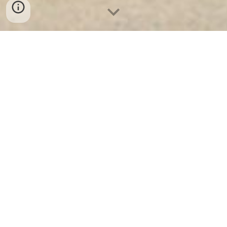
3 독일 베를린의 호텔 금고 WELKO Wannsee – 안전과 현
대적인 호텔 수준의 상징
베를린의 반제 지구는 고요한 아름다움, 반짝이는 호수, 그
리고 고급 호텔로 유명하며 전 세계 방문객들을 끌어들이고
있습니다. 이 고급스럽고 세련된 분위기 속에서
WELKO는
티
3 호텔
, 좋아요
1. Wann에서 WELKO Safe의 탄생
WELKO는 독일의 유명 안전 브랜드로, 다음의
조합으로 두
각을 나타냅니다.,
디자인 t
그리고
내구성
. ch와 함께
완스
장
차 ~ 가 되는
호텔 금고
제품 3가지태어나다