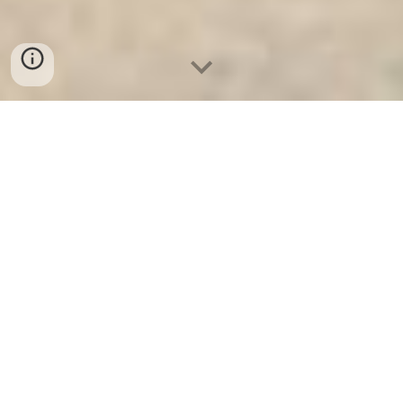
Ket Sat Ngan Hang
-
Premium Safe
Box
-
Két Sắt Thông Minh LIBERTY
Safe LB50 Pro
Biometric Safe Box Essen
Germany-Tìm Cửa Hàng Cung Cấp
Minibar trực tiếp từ nhà sản xuất
uy tín toàn quốc