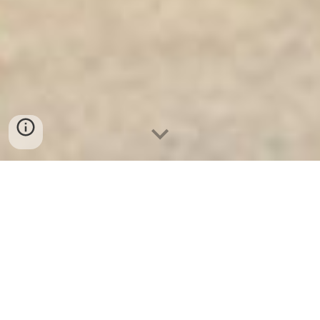
Ket Sat Ngan Hang
-
Luxury Home Safes
-
Két Sắt Thông Minh
LIBERTY Safe
Bank Safety Box Germany Manufacturers Cung Cấp Tủ Mát
Minibar Chống Ồn uy tín